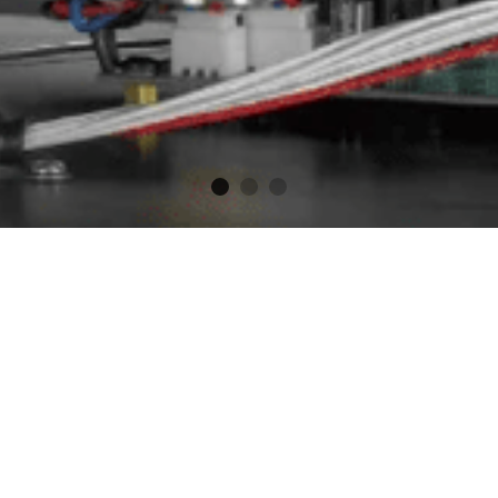
今也與當初無太大差異，但因為這極其簡單的物理原理、更
進步下如今的黑膠唱盤也遠遠超出當初能夠表現的範圍，而志
。 又在2010年代理了瑞士/德國知名百年老廠THORENS
燒圈中也是被時常提及的店家。