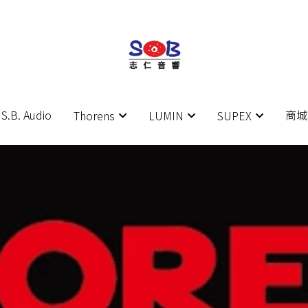
S.B. Audio
S.B. Audio
商城
商城
Thorens
Thorens
LUMIN
LUMIN
SUPEX
SUPEX