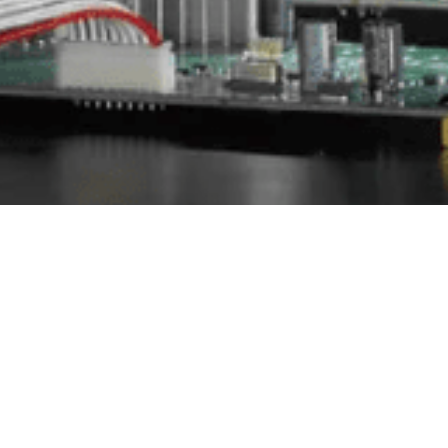
講求精密的調整，每一項材質的運用，角度、重
仁音響也是經黑膠唱頭品牌SUPEX的老闆朝倉
黑膠唱盤。 在這40多年來都保持著黑膠唱盤調教技