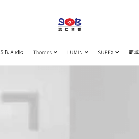
S.B. Audio
S.B. Audio
商城
商城
Thorens
Thorens
LUMIN
LUMIN
SUPEX
SUPEX