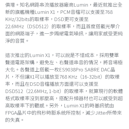
俱增。知名網路串流播放器廠商Lumin，最近就推出全
新的旗艦機種Lumin X1，PCM音檔可以支援至768
KHz/32bits的取樣率，DSD更可支援至
22.6MHz（DSD512）的取樣率，而且首度搭載光學介
面的網路端子，進一步隔絕電氣噪訊，讓用家感受更純
淨的音質。
這次推出的Lumin X1，可以說是不惜成本，採用雙單
聲道電路架構，避免左、右聲道串音的情況，將音場極
大化。各聲道上搭載一枚ES9038Pro SABRE DAC晶
片，不但讓X1可以播放至768 KHz（16-32bit）的取樣
率，而且在DSD音檔播放方面還可以支援至
DSD512（22.6MHz, 1-bit）的取樣率，就算現行的軟體
格式取樣率沒到那麼高，搭配升頻器材也可以感受到超
高取樣率下的聽感。另外，Lumin X1的時基訊號由
FPGA晶片中的飛秒時脈系統所控制，減少Jitter所帶來
的失真。