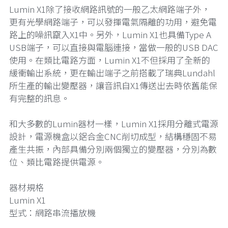
Lumin X1除了接收網路訊號的一般乙太網路端子外，
更有光學網路端子，可以發揮電氣隔離的功用，避免電
路上的噪訊竄入X1中。另外，Lumin X1也具備Type A
USB端子，可以直接與電腦連接，當做一般的USB DAC
使用。在類比電路方面，Lumin X1不但採用了全新的
緩衝輸出系統，更在輸出端子之前搭載了瑞典Lundahl
所生產的輸出變壓器，讓音訊自X1傳送出去時依舊能保
有完整的訊息。
和大多數的Lumin器材一樣，Lumin X1採用分離式電源
設計，電源機盒以鋁合金CNC削切成型，結構穩固不易
產生共振，內部具備分別兩個獨立的變壓器，分別為數
位、類比電路提供電源。
器材規格
Lumin X1
型式：網路串流播放機