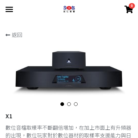
0
×
商品分類
S.B. Audio
返回
Thorens
所有商品分類
LUMIN
關於
產品
SUPEX
關於
產品
商城
關於
產品
搜索
X1
數位音檔取樣率不斷翻倍增加，在加上市面上有升頻器
的出現，數位玩家對於數位器材的取樣率支援能力與日