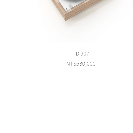
TD 203
NT$38,000
TD 2035 / 2015
NT$280,000