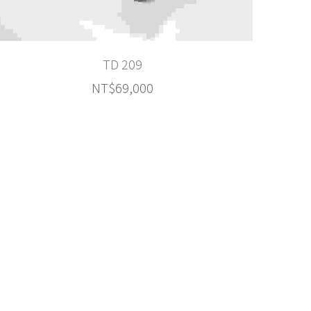
TD 209
NT$69,000
TD 350
NT$185,000